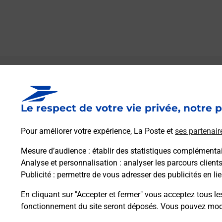
Le lien s'ouvre dans un nouvel onglet
Boîte aux lettres La Poste
Le respect de votre vie privée, notre p
Prochaine collecte du courrier
vendredi
à
09h00
Pour améliorer votre expérience, La Poste et
ses partenair
25 Route De Chateauroux
36300
Ciron
Mesure d’audience
: établir des statistiques complémentair
Analyse et personnalisation
: analyser les parcours client
Publicité
: permettre de vous adresser des publicités en lie
Itinéraire
En cliquant sur "Accepter et fermer" vous acceptez tous le
fonctionnement du site seront déposés. Vous pouvez modi