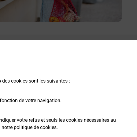
e lien s'ouvre dans un nouvel onglet
Boîte aux lettres La Poste
Prochaine collecte du courrier
vendredi
à
14h30
s des cookies sont les suivantes :
53 Route Nationale
36300
Ciron
fonction de votre navigation.
Itinéraire
ndiquer votre refus et seuls les cookies nécessaires au
a
notre politique de cookies
.