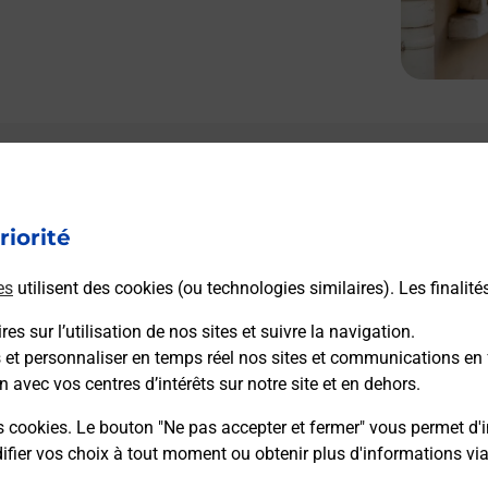
Le lien s'ouvre dans un nouvel onglet
L
Boîte aux lettres La Poste
riorité
Prochaine collecte du courrier
vendredi
à
09h00
es
utilisent des cookies (ou technologies similaires). Les finalité
4 Chemin Du Gue
36300
Ciron
es sur l’utilisation de nos sites et suivre la navigation.
s et personnaliser en temps réel nos sites et communications en 
n avec vos centres d’intérêts sur notre site et en dehors.
Itinéraire
s cookies. Le bouton "Ne pas accepter et fermer" vous permet d'i
fier vos choix à tout moment ou obtenir plus d'informations vi