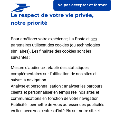
Ne pas accepter et fermer
Le respect de votre vie privée,
notre priorité
Pour améliorer votre expérience, La Poste et
ses
partenaires
utilisent des cookies (ou technologies
similaires). Les finalités des cookies sont les
suivantes :
Le lien s'ouvre dans un nouvel onglet
Boîte aux lettres La Poste
Mesure d’audience
: établir des statistiques
complémentaires sur l’utilisation de nos sites et
Collecte du courrier aujourd'hui à
09h00
suivre la navigation.
Le Bourg
Analyse et personnalisation
: analyser les parcours
36310
Bonneuil
clients et personnaliser en temps réel nos sites et
communications en fonction de votre navigation.
Itinéraire
Publicité
: permettre de vous adresser des publicités
en lien avec vos centres d’intérêts sur notre site et