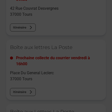
42 Rue Couvrat Desvergnes
37000
Tours
Itinéraire
Le lien s'ouvre dans un nouvel onglet
Boîte aux lettres La Poste
Prochaine collecte du courrier
vendredi
à
16h00
Place Du General Leclerc
37000
Tours
Itinéraire
Le lien s'ouvre dans un nouvel onglet
Boîte aux Lettres La Poste