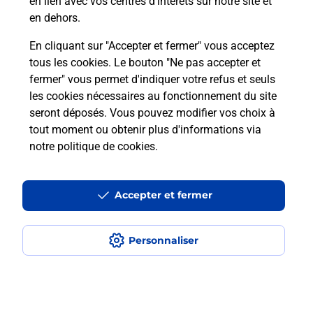
Boîte aux lettres La Poste
en lien avec vos centres d’intérêts sur notre site et
en dehors.
Prochaine collecte du courrier
vendredi
à
En cliquant sur "Accepter et fermer" vous acceptez
09h00
tous les cookies. Le bouton "Ne pas accepter et
Rue Charles Gounod
fermer" vous permet d'indiquer votre refus et seuls
37000
Tours
les cookies nécessaires au fonctionnement du site
seront déposés. Vous pouvez modifier vos choix à
Itinéraire
tout moment ou obtenir plus d'informations via
notre politique de cookies
.
Le lien s'ouvre dans un nouvel onglet
Boîte aux lettres La Poste
Accepter et fermer
Prochaine collecte du courrier
vendredi
à
09h00
Personnaliser
108 Rue Du Cluzel
37000
Tours
Itinéraire