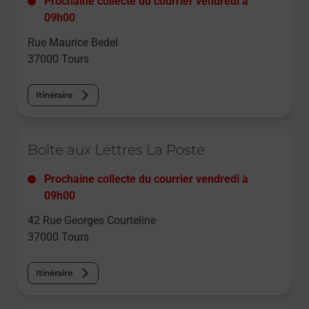
Prochaine collecte du courrier
vendredi
à
09h00
Rue Maurice Bedel
37000
Tours
Itinéraire
Le lien s'ouvre dans un nouvel onglet
Boîte aux Lettres La Poste
Prochaine collecte du courrier
vendredi
à
09h00
42 Rue Georges Courteline
37000
Tours
Itinéraire