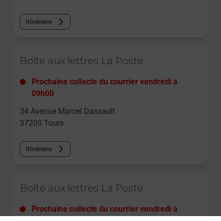
Itinéraire
Le lien s'ouvre dans un nouvel onglet
Boîte aux lettres La Poste
Prochaine collecte du courrier
vendredi
à
09h00
34 Avenue Marcel Dassault
37200
Tours
Itinéraire
Le lien s'ouvre dans un nouvel onglet
Boîte aux lettres La Poste
Prochaine collecte du courrier
vendredi
à
09h00