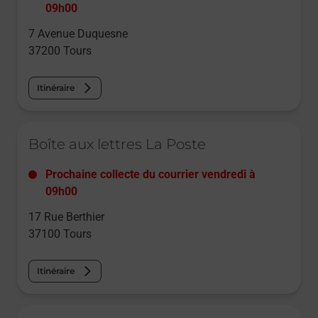
09h00
7 Avenue Duquesne
37200
Tours
Itinéraire
Le lien s'ouvre dans un nouvel onglet
Boîte aux lettres La Poste
Prochaine collecte du courrier
vendredi
à
09h00
17 Rue Berthier
37100
Tours
Itinéraire
Le lien s'ouvre dans un nouvel onglet