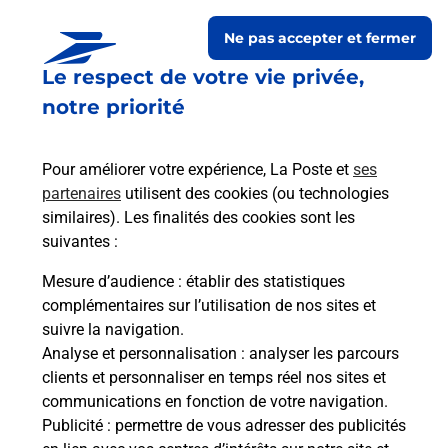
8 Place Jean Jaures
Ne pas accepter et fermer
37000
Tours
Le respect de votre vie privée,
notre priorité
Itinéraire
Pour améliorer votre expérience, La Poste et
ses
Le lien s'ouvre dans un nouvel onglet
Boîte aux lettres La Poste
partenaires
utilisent des cookies (ou technologies
similaires). Les finalités des cookies sont les
Prochaine collecte du courrier
vendredi
à
suivantes :
09h00
Mesure d’audience
: établir des statistiques
16 Rue Francois Coppee
complémentaires sur l’utilisation de nos sites et
37100
Tours
suivre la navigation.
Analyse et personnalisation
: analyser les parcours
Itinéraire
clients et personnaliser en temps réel nos sites et
communications en fonction de votre navigation.
Publicité
: permettre de vous adresser des publicités
Le lien s'ouvre dans un nouvel onglet