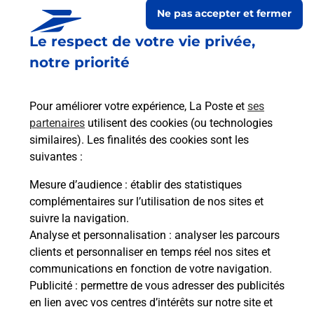
Ne pas accepter et fermer
Le respect de votre vie privée,
notre priorité
Pour améliorer votre expérience, La Poste et
ses
partenaires
utilisent des cookies (ou technologies
similaires). Les finalités des cookies sont les
suivantes :
Le lien s'ouvre dans un nouvel onglet
Boîte aux Lettres La Poste
Mesure d’audience
: établir des statistiques
complémentaires sur l’utilisation de nos sites et
Prochaine collecte du courrier
lundi
à
09h00
suivre la navigation.
1 Rue Des Tilleuls
Analyse et personnalisation
: analyser les parcours
37110
Saunay
clients et personnaliser en temps réel nos sites et
communications en fonction de votre navigation.
Itinéraire
Publicité
: permettre de vous adresser des publicités
en lien avec vos centres d’intérêts sur notre site et