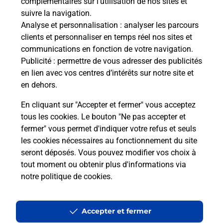
complémentaires sur l’utilisation de nos sites et
Boîte aux lettres La Poste
suivre la navigation.
Prochaine collecte du courrier
vendredi
à
Analyse et personnalisation
: analyser les parcours
09h00
clients et personnaliser en temps réel nos sites et
communications en fonction de votre navigation.
11 La Grand Rue
Publicité
: permettre de vous adresser des publicités
37140
Restigne
en lien avec vos centres d’intérêts sur notre site et
en dehors.
Itinéraire
En cliquant sur "Accepter et fermer" vous acceptez
tous les cookies. Le bouton "Ne pas accepter et
fermer" vous permet d'indiquer votre refus et seuls
Localiser
Liste Boîtes aux lettres
Indre-et-Loire
Restigne
les cookies nécessaires au fonctionnement du site
seront déposés. Vous pouvez modifier vos choix à
tout moment ou obtenir plus d'informations via
notre politique de cookies
.
Plan du site
Accessibilité : partiellement conforme
Accepter et fermer