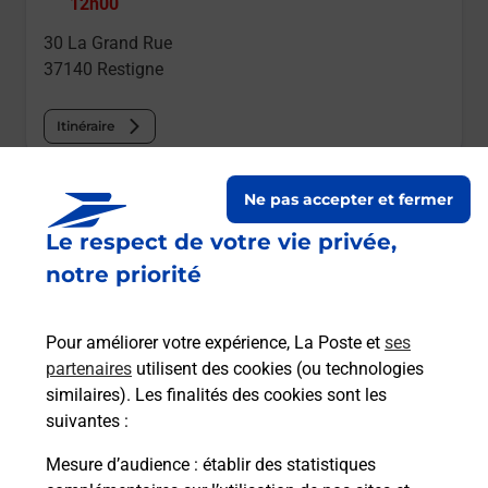
12h00
30 La Grand Rue
37140
Restigne
Itinéraire
Le lien s'ouvre dans un nouvel onglet
Ne pas accepter et fermer
Boîte aux lettres La Poste
Le respect de votre vie privée,
Prochaine collecte du courrier
vendredi
à
notre priorité
09h00
17 Route De Haut Champ
Pour améliorer votre expérience, La Poste et
ses
37140
Restigne
partenaires
utilisent des cookies (ou technologies
similaires). Les finalités des cookies sont les
Itinéraire
suivantes :
Mesure d’audience
: établir des statistiques
Le lien s'ouvre dans un nouvel onglet