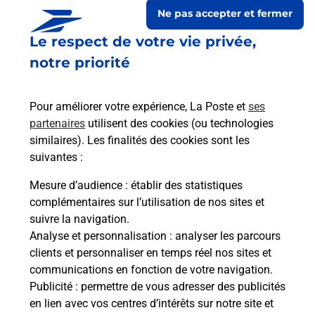
Ne pas accepter et fermer
Le respect de votre vie privée,
notre priorité
Pour améliorer votre expérience, La Poste et
ses
partenaires
utilisent des cookies (ou technologies
similaires). Les finalités des cookies sont les
suivantes :
Le lien s'ouvre dans un nouvel onglet
Boîte aux lettres La Poste
Mesure d’audience
: établir des statistiques
complémentaires sur l’utilisation de nos sites et
Prochaine collecte du courrier
lundi
à
09h00
suivre la navigation.
20 Rue De Chinon
Analyse et personnalisation
: analyser les parcours
37120
Courcoue
clients et personnaliser en temps réel nos sites et
communications en fonction de votre navigation.
Itinéraire
Publicité
: permettre de vous adresser des publicités
en lien avec vos centres d’intérêts sur notre site et