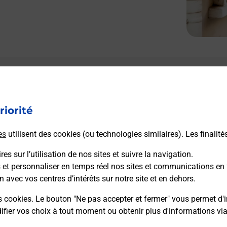
Le lien s'ouvre dans un nouvel onglet
Boîte aux Lettres La Poste
riorité
Prochaine collecte du courrier
vendredi
à
09h00
es
utilisent des cookies (ou technologies similaires). Les finalité
4 Place De La Mairie
37310
Chedigny
es sur l’utilisation de nos sites et suivre la navigation.
s et personnaliser en temps réel nos sites et communications en 
n avec vos centres d’intérêts sur notre site et en dehors.
Itinéraire
s cookies. Le bouton "Ne pas accepter et fermer" vous permet d'i
fier vos choix à tout moment ou obtenir plus d'informations vi