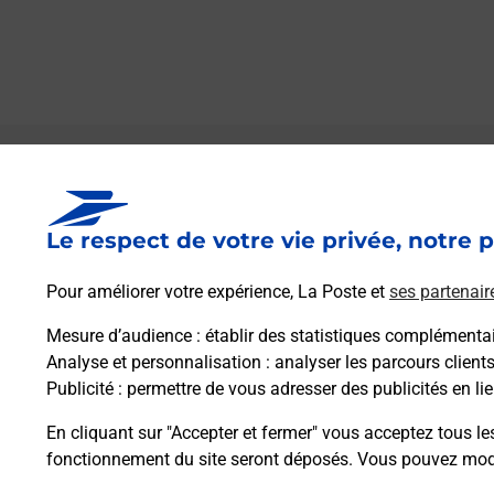
Le lien s'ouvre dans un nouvel onglet
Boîte aux Lettres La Poste
Le respect de votre vie privée, notre p
Prochaine collecte du courrier
vendredi
à
08h00
Pour améliorer votre expérience, La Poste et
ses partenair
7 Norcay
37310
Chedigny
Mesure d’audience
: établir des statistiques complémentair
Analyse et personnalisation
: analyser les parcours client
Publicité
: permettre de vous adresser des publicités en lie
Itinéraire
En cliquant sur "Accepter et fermer" vous acceptez tous le
fonctionnement du site seront déposés. Vous pouvez modi