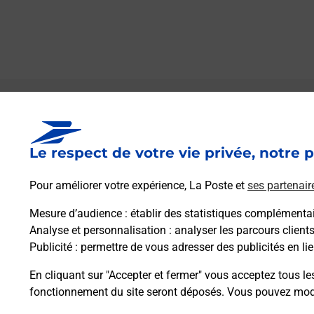
Le lien s'ouvre dans un nouvel onglet
Boîte aux lettres La Poste
Le respect de votre vie privée, notre p
Prochaine collecte du courrier
lundi
à
09h00
6 Place De La Paix
Pour améliorer votre expérience, La Poste et
ses partenair
37240
Bossee
Mesure d’audience
: établir des statistiques complémentair
Analyse et personnalisation
: analyser les parcours client
Itinéraire
Publicité
: permettre de vous adresser des publicités en lie
En cliquant sur "Accepter et fermer" vous acceptez tous le
fonctionnement du site seront déposés. Vous pouvez modi