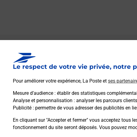
Le lien s'ouvre dans un nouvel onglet
Boîte aux lettres La Poste
Le respect de votre vie privée, notre p
Prochaine collecte du courrier
lundi
à
08h00
14 Bas Chamboisson
Pour améliorer votre expérience, La Poste et
ses partenair
37310
Azay Sur Indre
Mesure d’audience
: établir des statistiques complémentair
Analyse et personnalisation
: analyser les parcours client
Itinéraire
Publicité
: permettre de vous adresser des publicités en lie
En cliquant sur "Accepter et fermer" vous acceptez tous le
fonctionnement du site seront déposés. Vous pouvez modi