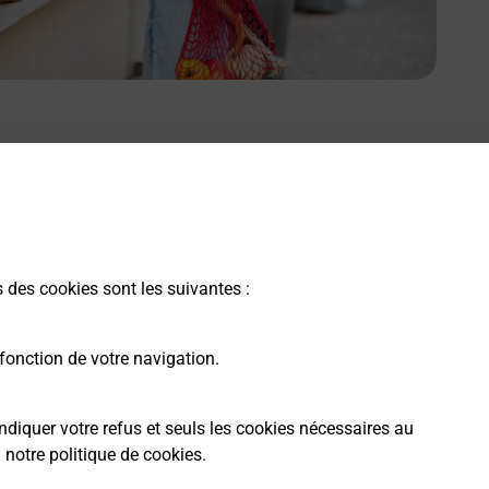
e lien s'ouvre dans un nouvel onglet
Boîte aux lettres La Poste
Prochaine collecte du courrier
lundi
à
09h00
17 Route De La Vallee De L Indre
s des cookies sont les suivantes :
37310
Azay Sur Indre
fonction de votre navigation.
Itinéraire
ndiquer votre refus et seuls les cookies nécessaires au
a
notre politique de cookies
.