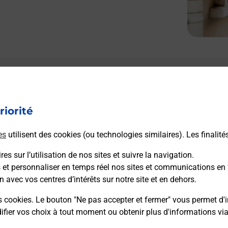
Le lien s'ouvre dans un nouvel onglet
L
Boîte aux lettres La Poste
riorité
Prochaine collecte du courrier
lundi
à
09h00
19 Route Du Val D Indrois
es
utilisent des cookies (ou technologies similaires). Les finalité
37310
Azay Sur Indre
es sur l’utilisation de nos sites et suivre la navigation.
s et personnaliser en temps réel nos sites et communications en 
Itinéraire
n avec vos centres d’intérêts sur notre site et en dehors.
s cookies. Le bouton "Ne pas accepter et fermer" vous permet d'i
fier vos choix à tout moment ou obtenir plus d'informations vi