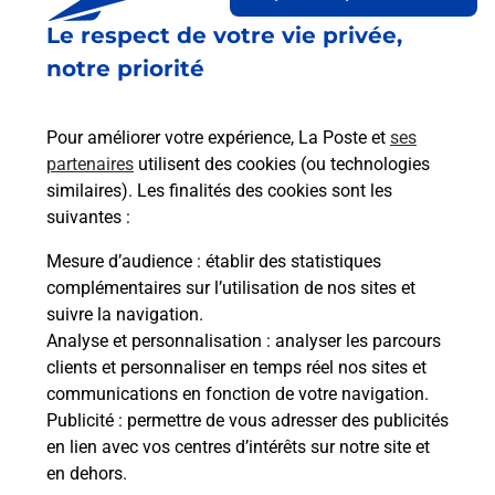
Le lien s'ouvre dans un nouvel onglet
Le respect de votre vie privée,
Boîte aux lettres La Poste
notre priorité
Prochaine collecte du courrier
samedi
à
08h00
1 Rue Du Chateau
Pour améliorer votre expérience, La Poste et
ses
37270
Athee Sur Cher
partenaires
utilisent des cookies (ou technologies
similaires). Les finalités des cookies sont les
Itinéraire
suivantes :
Mesure d’audience
: établir des statistiques
Le lien s'ouvre dans un nouvel onglet
complémentaires sur l’utilisation de nos sites et
Boîte aux lettres La Poste
suivre la navigation.
Analyse et personnalisation
: analyser les parcours
Prochaine collecte du courrier
samedi
à
08h00
clients et personnaliser en temps réel nos sites et
13 Rue Du Perron
communications en fonction de votre navigation.
37270
Athee Sur Cher
Publicité
: permettre de vous adresser des publicités
en lien avec vos centres d’intérêts sur notre site et
Itinéraire
en dehors.