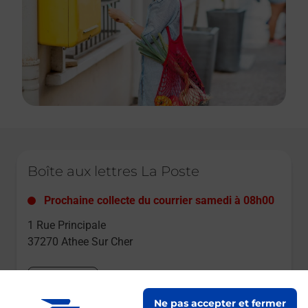
Le lien s'ouvre dans un nouvel onglet
Boîte aux lettres La Poste
Prochaine collecte du courrier
samedi
à
08h00
1 Rue Principale
37270
Athee Sur Cher
Itinéraire
Ne pas accepter et fermer