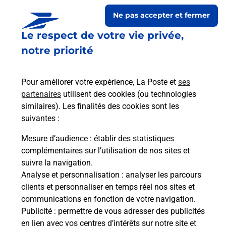
Ne pas accepter et fermer
Le respect de votre vie privée,
notre priorité
Pour améliorer votre expérience, La Poste et
ses
partenaires
utilisent des cookies (ou technologies
similaires). Les finalités des cookies sont les
Le lien s'ouvre dans un nouvel onglet
suivantes :
Boîte aux lettres La Poste
Mesure d’audience
: établir des statistiques
Prochaine collecte du courrier
samedi
à
09h00
complémentaires sur l’utilisation de nos sites et
suivre la navigation.
7 Rue Des Manoirs
Analyse et personnalisation
: analyser les parcours
35134
Sainte Colombe
clients et personnaliser en temps réel nos sites et
communications en fonction de votre navigation.
Itinéraire
Publicité
: permettre de vous adresser des publicités
en lien avec vos centres d’intérêts sur notre site et