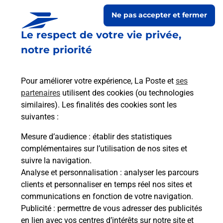
Ne pas accepter et fermer
Le respect de votre vie privée,
notre priorité
Pour améliorer votre expérience, La Poste et
ses
partenaires
utilisent des cookies (ou technologies
similaires). Les finalités des cookies sont les
Le lien s'ouvre dans un nouvel onglet
suivantes :
Boîte aux Lettres La Poste
Mesure d’audience
: établir des statistiques
Collecte du courrier aujourd'hui à
09h00
complémentaires sur l’utilisation de nos sites et
suivre la navigation.
1 Carrefour Des Ecoles
Analyse et personnalisation
: analyser les parcours
35390
Saint Sulpice Des Landes
clients et personnaliser en temps réel nos sites et
communications en fonction de votre navigation.
Itinéraire
Publicité
: permettre de vous adresser des publicités
en lien avec vos centres d’intérêts sur notre site et