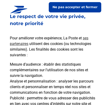
Ne pas accepter et fermer
Le respect de votre vie privée,
notre priorité
Pour améliorer votre expérience, La Poste et
ses
partenaires
utilisent des cookies (ou technologies
similaires). Les finalités des cookies sont les
Le lien s'ouvre dans un nouvel onglet
suivantes :
Boîte aux lettres La Poste
Mesure d’audience
: établir des statistiques
Prochaine collecte du courrier
lundi
à
09h00
complémentaires sur l’utilisation de nos sites et
suivre la navigation.
4 Place De L Eglise
Analyse et personnalisation
: analyser les parcours
35133
Saint Sauveur Des Landes
clients et personnaliser en temps réel nos sites et
communications en fonction de votre navigation.
Itinéraire
Publicité
: permettre de vous adresser des publicités
en lien avec vos centres d’intérêts sur notre site et