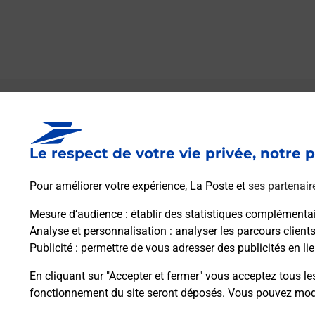
Le lien s'ouvre dans un nouvel onglet
Boîte aux lettres La Poste
Le respect de votre vie privée, notre p
Prochaine collecte du courrier
vendredi
à
09h00
Pour améliorer votre expérience, La Poste et
ses partenair
2 Rue D Ernee
35500
Saint M Herve
Mesure d’audience
: établir des statistiques complémentair
Analyse et personnalisation
: analyser les parcours client
Publicité
: permettre de vous adresser des publicités en lie
Itinéraire
En cliquant sur "Accepter et fermer" vous acceptez tous le
fonctionnement du site seront déposés. Vous pouvez modi