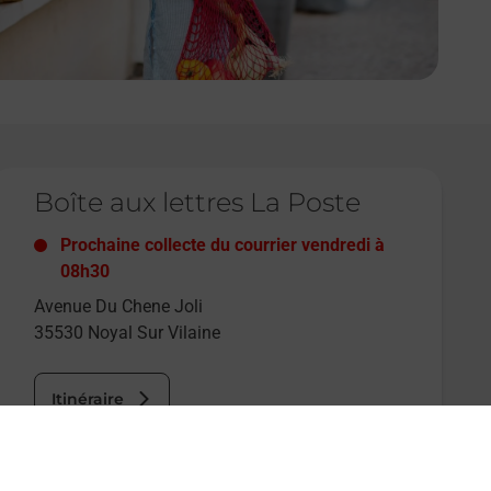
e lien s'ouvre dans un nouvel onglet
Boîte aux lettres La Poste
Prochaine collecte du courrier
vendredi
à
08h30
Avenue Du Chene Joli
35530
Noyal Sur Vilaine
Itinéraire