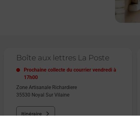
Le lien s'ouvre dans un nouvel onglet
L
Boîte aux lettres La Poste
Prochaine collecte du courrier
vendredi
à
17h00
Zone Artisanale Richardiere
35530
Noyal Sur Vilaine
Itinéraire