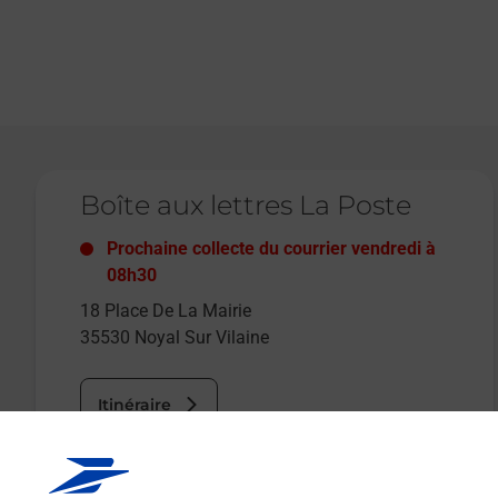
Le lien s'ouvre dans un nouvel onglet
Boîte aux lettres La Poste
Prochaine collecte du courrier
vendredi
à
08h30
18 Place De La Mairie
35530
Noyal Sur Vilaine
Itinéraire
Le lien s'ouvre dans un nouvel onglet