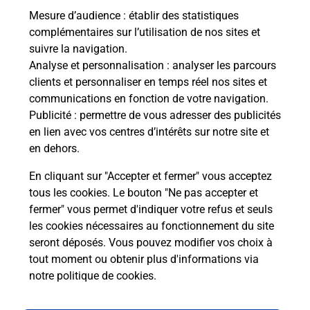
Mesure d’audience
: établir des statistiques
Le lien s'ouvre dans un nouvel onglet
complémentaires sur l’utilisation de nos sites et
Boîte aux lettres La Poste
suivre la navigation.
Analyse et personnalisation
: analyser les parcours
Prochaine collecte du courrier
lundi
à
09h00
clients et personnaliser en temps réel nos sites et
4 Route De Medreac
communications en fonction de votre navigation.
35360
Montauban De Bretagne
Publicité
: permettre de vous adresser des publicités
en lien avec vos centres d’intérêts sur notre site et
Itinéraire
en dehors.
En cliquant sur "Accepter et fermer" vous acceptez
tous les cookies. Le bouton "Ne pas accepter et
Localiser
Liste Boîtes aux lettres
Ille-et-Vilaine
fermer" vous permet d'indiquer votre refus et seuls
Montauban De Bretagne
les cookies nécessaires au fonctionnement du site
seront déposés. Vous pouvez modifier vos choix à
tout moment ou obtenir plus d'informations via
notre politique de cookies
.
Plan du site