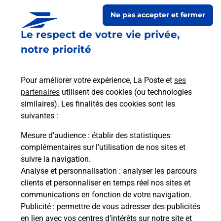
Ne pas accepter et fermer
Le respect de votre vie privée,
notre priorité
Pour améliorer votre expérience, La Poste et
ses
partenaires
utilisent des cookies (ou technologies
similaires). Les finalités des cookies sont les
Le lien s'ouvre dans un nouvel onglet
suivantes :
Boîte aux lettres La Poste
Mesure d’audience
: établir des statistiques
Prochaine collecte du courrier
lundi
à
09h00
complémentaires sur l’utilisation de nos sites et
suivre la navigation.
2 Place Constant Gendrot
Analyse et personnalisation
: analyser les parcours
35190
Miniac Sous Becherel
clients et personnaliser en temps réel nos sites et
communications en fonction de votre navigation.
Itinéraire
Publicité
: permettre de vous adresser des publicités
en lien avec vos centres d’intérêts sur notre site et