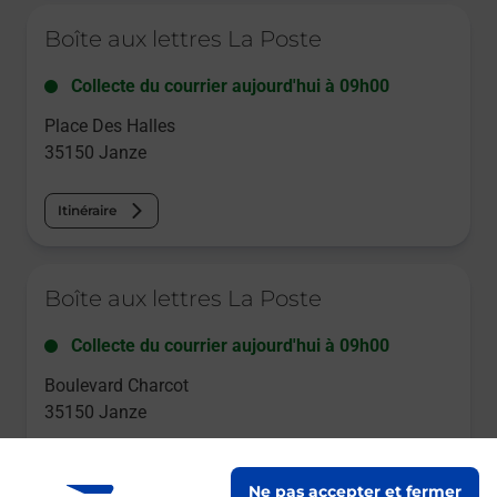
Le lien s'ouvre dans un nouvel onglet
Boîte aux lettres La Poste
Collecte du courrier aujourd'hui à
09h00
Place Des Halles
35150
Janze
Itinéraire
Le lien s'ouvre dans un nouvel onglet
Boîte aux lettres La Poste
Collecte du courrier aujourd'hui à
09h00
Boulevard Charcot
35150
Janze
Itinéraire
Ne pas accepter et fermer