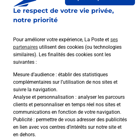
Le respect de votre vie privée,
Le lien s'ouvre dans un nouvel onglet
Boîte aux lettres La Poste
notre priorité
Collecte du courrier aujourd'hui à
09h00
Pour améliorer votre expérience, La Poste et
ses
20 Rue De Bel Air
partenaires
utilisent des cookies (ou technologies
35150
Janze
similaires). Les finalités des cookies sont les
suivantes :
Itinéraire
Mesure d’audience
: établir des statistiques
complémentaires sur l’utilisation de nos sites et
Le lien s'ouvre dans un nouvel onglet
suivre la navigation.
Boîte aux Lettres La Poste
Analyse et personnalisation
: analyser les parcours
Collecte du courrier aujourd'hui à
09h00
clients et personnaliser en temps réel nos sites et
communications en fonction de votre navigation.
1 Rue Aristide Briand
Publicité
: permettre de vous adresser des publicités
35150
Janze
en lien avec vos centres d’intérêts sur notre site et
en dehors.
Itinéraire