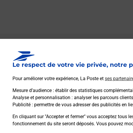
Le lien s'ouvre dans un nouvel onglet
Boîte aux lettres La Poste
Le respect de votre vie privée, notre p
Prochaine collecte du courrier
samedi
à
09h00
Pour améliorer votre expérience, La Poste et
ses partenair
21 Contour De L Eglise
35640
Chelun
Mesure d’audience
: établir des statistiques complémentair
Analyse et personnalisation
: analyser les parcours client
Publicité
: permettre de vous adresser des publicités en lie
Itinéraire
En cliquant sur "Accepter et fermer" vous acceptez tous le
fonctionnement du site seront déposés. Vous pouvez modi