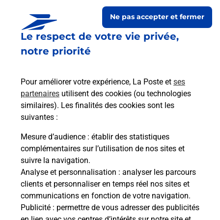
Ne pas accepter et fermer
Le respect de votre vie privée,
notre priorité
Pour améliorer votre expérience, La Poste et
ses
partenaires
utilisent des cookies (ou technologies
similaires). Les finalités des cookies sont les
Le lien s'ouvre dans un nouvel onglet
suivantes :
Boîte aux lettres La Poste
Mesure d’audience
: établir des statistiques
Prochaine collecte du courrier
vendredi
à
complémentaires sur l’utilisation de nos sites et
09h00
suivre la navigation.
Analyse et personnalisation
: analyser les parcours
1 Rue Du Vieux Bourg
clients et personnaliser en temps réel nos sites et
35150
Chanteloup
communications en fonction de votre navigation.
Publicité
: permettre de vous adresser des publicités
Itinéraire
en lien avec vos centres d’intérêts sur notre site et