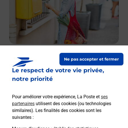
Ne pas accepter et fermer
Le lien s'ouvre dans un nouvel onglet
Le respect de votre vie privée,
Boîte aux lettres La Poste
notre priorité
Collecte du courrier aujourd'hui à
09h00
53 Rue De Montfort
Pour améliorer votre expérience, La Poste et
ses
35310
Breal Sous Montfort
partenaires
utilisent des cookies (ou technologies
similaires). Les finalités des cookies sont les
Itinéraire
suivantes :