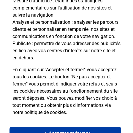
Mesure d’audience
: établir des statistiques
Le lien s'ouvre dans un nouvel onglet
complémentaires sur l’utilisation de nos sites et
Boîte aux Lettres La Poste
suivre la navigation.
Analyse et personnalisation
: analyser les parcours
Collecte du courrier aujourd'hui à
09h00
clients et personnaliser en temps réel nos sites et
16 Rue Du Calvaire
communications en fonction de votre navigation.
35310
Breal Sous Montfort
Publicité
: permettre de vous adresser des publicités
en lien avec vos centres d’intérêts sur notre site et
Itinéraire
en dehors.
En cliquant sur "Accepter et fermer" vous acceptez
tous les cookies. Le bouton "Ne pas accepter et
Localiser
Liste Boîtes aux lettres
Ille-et-Vilaine
fermer" vous permet d'indiquer votre refus et seuls
Breal Sous Montfort
les cookies nécessaires au fonctionnement du site
seront déposés. Vous pouvez modifier vos choix à
tout moment ou obtenir plus d'informations via
notre politique de cookies
.
Plan du site
Accessibilité : partiellement conforme