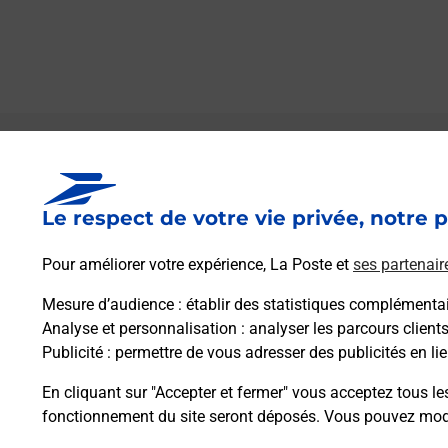
Le lien s'ouvre dans un nouvel onglet
Boîte aux Lettres La Poste
Le respect de votre vie privée, notre p
Collecte du courrier aujourd'hui à
09h00
4 Place Tanguy De Kernier
Pour améliorer votre expérience, La Poste et
ses partenair
35190
Becherel
Mesure d’audience
: établir des statistiques complémentair
Analyse et personnalisation
: analyser les parcours client
Itinéraire
Publicité
: permettre de vous adresser des publicités en lie
En cliquant sur "Accepter et fermer" vous acceptez tous le
fonctionnement du site seront déposés. Vous pouvez modi