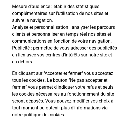
Mesure d’audience
: établir des statistiques
Le lien s'ouvre dans un nouvel onglet
complémentaires sur l’utilisation de nos sites et
Boîte aux Lettres La Poste
suivre la navigation.
Analyse et personnalisation
: analyser les parcours
Collecte du courrier aujourd'hui à
09h00
clients et personnaliser en temps réel nos sites et
Grand Rue
communications en fonction de votre navigation.
34600
Villemagne L Argentiere
Publicité
: permettre de vous adresser des publicités
en lien avec vos centres d’intérêts sur notre site et
Itinéraire
en dehors.
En cliquant sur "Accepter et fermer" vous acceptez
tous les cookies. Le bouton "Ne pas accepter et
Localiser
Liste Boîtes aux lettres
Hérault
fermer" vous permet d'indiquer votre refus et seuls
Villemagne L Argentiere
les cookies nécessaires au fonctionnement du site
seront déposés. Vous pouvez modifier vos choix à
tout moment ou obtenir plus d'informations via
notre politique de cookies
.
Plan du site