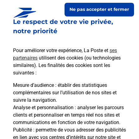
Ne pas accepter et fermer
Le respect de votre vie privée,
notre priorité
Pour améliorer votre expérience, La Poste et
ses
partenaires
utilisent des cookies (ou technologies
similaires). Les finalités des cookies sont les
Le lien s'ouvre dans un nouvel onglet
suivantes :
Boîte aux lettres La Poste
Mesure d’audience
: établir des statistiques
Prochaine collecte du courrier
lundi
à
09h00
complémentaires sur l’utilisation de nos sites et
suivre la navigation.
210 Avenue De Galargues
Analyse et personnalisation
: analyser les parcours
34160
Saint Hilaire De Beauvoir
clients et personnaliser en temps réel nos sites et
communications en fonction de votre navigation.
Itinéraire
Publicité
: permettre de vous adresser des publicités
en lien avec vos centres d’intérêts sur notre site et