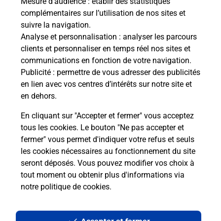
Mesure d’audience
: établir des statistiques
Le lien s'ouvre dans un nouvel onglet
complémentaires sur l’utilisation de nos sites et
Boîte aux lettres La Poste
suivre la navigation.
Analyse et personnalisation
: analyser les parcours
Collecte du courrier aujourd'hui à
09h00
clients et personnaliser en temps réel nos sites et
9 Rue De La Font Du Portal
communications en fonction de votre navigation.
34150
Saint Guilhem Le Desert
Publicité
: permettre de vous adresser des publicités
en lien avec vos centres d’intérêts sur notre site et
Itinéraire
en dehors.
En cliquant sur "Accepter et fermer" vous acceptez
tous les cookies. Le bouton "Ne pas accepter et
Localiser
Liste Boîtes aux lettres
Hérault
fermer" vous permet d'indiquer votre refus et seuls
Saint Guilhem Le Desert
les cookies nécessaires au fonctionnement du site
seront déposés. Vous pouvez modifier vos choix à
tout moment ou obtenir plus d'informations via
notre politique de cookies
.
Plan du site
Accessibilité : partiellement conforme