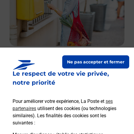
Ne pas accepter et fermer
Le lien s'ouvre dans un nouvel onglet
Le respect de votre vie privée,
Boîte aux lettres La Poste
notre priorité
Collecte du courrier aujourd'hui à
09h00
Place De La Liberte
Pour améliorer votre expérience, La Poste et
ses
34150
Saint Guilhem Le Desert
partenaires
utilisent des cookies (ou technologies
similaires). Les finalités des cookies sont les
Itinéraire
suivantes :