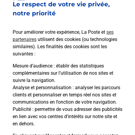
Le respect de votre vie privée,
Le lien s'ouvre dans un nouvel onglet
Boîte aux lettres La Poste
notre priorité
Prochaine collecte du courrier
lundi
à
08h00
Pour améliorer votre expérience, La Poste et
ses
Rue De La Coste
partenaires
utilisent des cookies (ou technologies
34480
Pouzolles
similaires). Les finalités des cookies sont les
suivantes :
Itinéraire
Mesure d’audience
: établir des statistiques
complémentaires sur l’utilisation de nos sites et
Le lien s'ouvre dans un nouvel onglet
suivre la navigation.
Boîte aux lettres La Poste
Analyse et personnalisation
: analyser les parcours
Prochaine collecte du courrier
lundi
à
08h00
clients et personnaliser en temps réel nos sites et
communications en fonction de votre navigation.
Rue Du Tap
Publicité
: permettre de vous adresser des publicités
34480
Pouzolles
en lien avec vos centres d’intérêts sur notre site et
en dehors.
Itinéraire