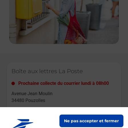
Le lien s'ouvre dans un nouvel onglet
Boîte aux lettres La Poste
Prochaine collecte du courrier
lundi
à
08h00
Avenue Jean Moulin
34480
Pouzolles
Itinéraire
Ne pas accepter et fermer