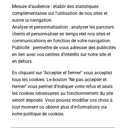
Mesure d’audience
: établir des statistiques
Le lien s'ouvre dans un nouvel onglet
complémentaires sur l’utilisation de nos sites et
Boîte aux lettres La Poste
suivre la navigation.
Analyse et personnalisation
: analyser les parcours
Collecte du courrier aujourd'hui à
09h00
clients et personnaliser en temps réel nos sites et
15 Boulevard Des Vieux Moulins
communications en fonction de votre navigation.
34440
Nissan Lez Enserune
Publicité
: permettre de vous adresser des publicités
en lien avec vos centres d’intérêts sur notre site et
Itinéraire
en dehors.
En cliquant sur "Accepter et fermer" vous acceptez
tous les cookies. Le bouton "Ne pas accepter et
Localiser
Liste Boîtes aux lettres
Hérault
fermer" vous permet d'indiquer votre refus et seuls
Nissan Lez Enserune
les cookies nécessaires au fonctionnement du site
seront déposés. Vous pouvez modifier vos choix à
tout moment ou obtenir plus d'informations via
notre politique de cookies
.
Plan du site