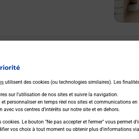
Le lien s'ouvre dans un nouvel onglet
Boîte aux lettres La Poste
riorité
Collecte du courrier aujourd'hui à
09h00
Hameau Mas Rolland
es
utilisent des cookies (ou technologies similaires). Les finalité
34320
Montesquieu
es sur l’utilisation de nos sites et suivre la navigation.
s et personnaliser en temps réel nos sites et communications en 
Itinéraire
n avec vos centres d’intérêts sur notre site et en dehors.
s cookies. Le bouton "Ne pas accepter et fermer" vous permet d'i
fier vos choix à tout moment ou obtenir plus d'informations vi