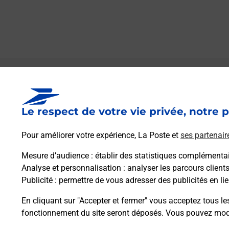
Le lien s'ouvre dans un nouvel onglet
Boîte aux lettres La Poste
Le respect de votre vie privée, notre p
Collecte du courrier aujourd'hui à
09h00
Hameau De Paders
Pour améliorer votre expérience, La Poste et
ses partenair
34320
Montesquieu
Mesure d’audience
: établir des statistiques complémentair
Analyse et personnalisation
: analyser les parcours client
Itinéraire
Publicité
: permettre de vous adresser des publicités en lie
En cliquant sur "Accepter et fermer" vous acceptez tous le
fonctionnement du site seront déposés. Vous pouvez modi