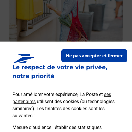
Ne pas accepter et fermer
Le respect de votre vie privée,
Le lien s'ouvre dans un nouvel onglet
Boîte aux lettres La Poste
notre priorité
Prochaine collecte du courrier
lundi
à
09h00
Pour améliorer votre expérience, La Poste et
ses
Place De L Imbaisse
partenaires
utilisent des cookies (ou technologies
34600
Le Poujol Sur Orb
similaires). Les finalités des cookies sont les
suivantes :
Itinéraire
Mesure d’audience
: établir des statistiques