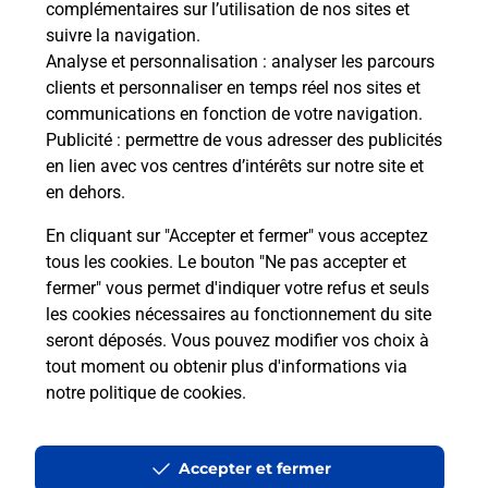
complémentaires sur l’utilisation de nos sites et
Le lien s'ouvre dans un nouvel onglet
suivre la navigation.
Boîte aux Lettres La Poste
Analyse et personnalisation
: analyser les parcours
Prochaine collecte du courrier
lundi
à
09h00
clients et personnaliser en temps réel nos sites et
communications en fonction de votre navigation.
12 Rue De La Gare
Publicité
: permettre de vous adresser des publicités
34600
Le Poujol Sur Orb
en lien avec vos centres d’intérêts sur notre site et
en dehors.
Itinéraire
En cliquant sur "Accepter et fermer" vous acceptez
tous les cookies. Le bouton "Ne pas accepter et
fermer" vous permet d'indiquer votre refus et seuls
Localiser
Liste Boîtes aux lettres
Hérault
Le Poujol Sur Orb
les cookies nécessaires au fonctionnement du site
seront déposés. Vous pouvez modifier vos choix à
tout moment ou obtenir plus d'informations via
notre politique de cookies
.
Plan du site
Accessibilité : partiellement conforme
Accepter et fermer