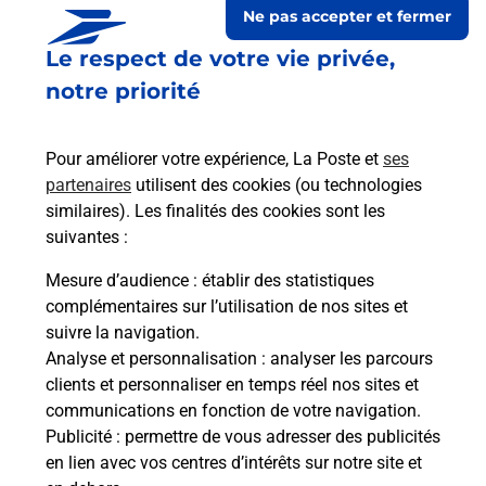
Ne pas accepter et fermer
Le respect de votre vie privée,
Le lien s'ouvre dans un nouvel onglet
Boîte aux lettres La Poste
notre priorité
Prochaine collecte du courrier
lundi
à
09h00
Pour améliorer votre expérience, La Poste et
ses
4 Route De Lodeve
partenaires
utilisent des cookies (ou technologies
34700
Le Bosc
similaires). Les finalités des cookies sont les
suivantes :
Itinéraire
Mesure d’audience
: établir des statistiques
complémentaires sur l’utilisation de nos sites et
Le lien s'ouvre dans un nouvel onglet
suivre la navigation.
Boîte aux lettres La Poste
Analyse et personnalisation
: analyser les parcours
Prochaine collecte du courrier
lundi
à
09h00
clients et personnaliser en temps réel nos sites et
communications en fonction de votre navigation.
4 Chemin Des 4 Vents
Publicité
: permettre de vous adresser des publicités
34700
Le Bosc
en lien avec vos centres d’intérêts sur notre site et