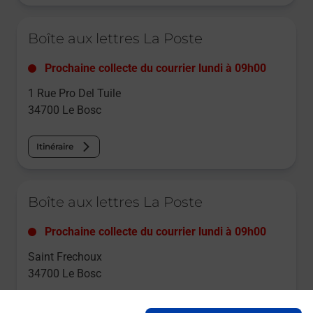
Le lien s'ouvre dans un nouvel onglet
Boîte aux lettres La Poste
Prochaine collecte du courrier
lundi
à
09h00
1 Rue Pro Del Tuile
34700
Le Bosc
Itinéraire
Le lien s'ouvre dans un nouvel onglet
Boîte aux lettres La Poste
Prochaine collecte du courrier
lundi
à
09h00
Saint Frechoux
34700
Le Bosc
Itinéraire