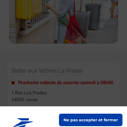
Le lien s'ouvre dans un nouvel onglet
Boîte aux lettres La Poste
Prochaine collecte du courrier
samedi
à
08h00
1 Rue Lou Pradas
34830
Jacou
Itinéraire
Ne pas accepter et fermer