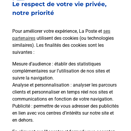
Le respect de votre vie privée,
Le lien s'ouvre dans un nouvel onglet
Boîte aux lettres La Poste
notre priorité
Prochaine collecte du courrier
samedi
à
08h45
Pour améliorer votre expérience, La Poste et
ses
6 Avenue De Vendargues
partenaires
utilisent des cookies (ou technologies
34830
Jacou
similaires). Les finalités des cookies sont les
suivantes :
Itinéraire
Mesure d’audience
: établir des statistiques
complémentaires sur l’utilisation de nos sites et
Le lien s'ouvre dans un nouvel onglet
suivre la navigation.
Boîte aux Lettres La Poste
Analyse et personnalisation
: analyser les parcours
Prochaine collecte du courrier
samedi
à
09h00
clients et personnaliser en temps réel nos sites et
communications en fonction de votre navigation.
3 Avenue De Vendargues
Publicité
: permettre de vous adresser des publicités
34830
Jacou
en lien avec vos centres d’intérêts sur notre site et
en dehors.
Itinéraire