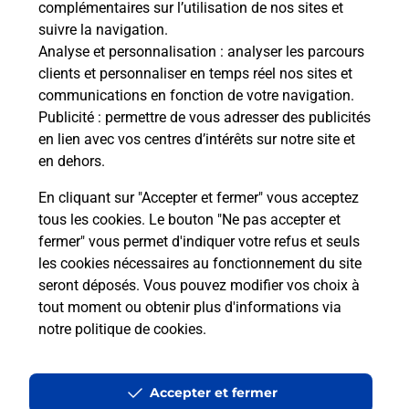
complémentaires sur l’utilisation de nos sites et
Le lien s'ouvre dans un nouvel onglet
suivre la navigation.
Boîte aux lettres La Poste
Analyse et personnalisation
: analyser les parcours
Prochaine collecte du courrier
lundi
à
09h00
clients et personnaliser en temps réel nos sites et
communications en fonction de votre navigation.
Place De La Mairie
Publicité
: permettre de vous adresser des publicités
34190
Gornies
en lien avec vos centres d’intérêts sur notre site et
en dehors.
Itinéraire
En cliquant sur "Accepter et fermer" vous acceptez
tous les cookies. Le bouton "Ne pas accepter et
fermer" vous permet d'indiquer votre refus et seuls
Localiser
Liste Boîtes aux lettres
Hérault
Gornies
les cookies nécessaires au fonctionnement du site
seront déposés. Vous pouvez modifier vos choix à
tout moment ou obtenir plus d'informations via
notre politique de cookies
.
Plan du site
Accessibilité : partiellement conforme
Accepter et fermer