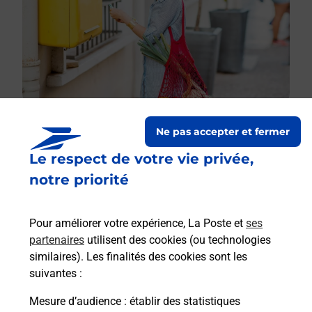
Ne pas accepter et fermer
Le respect de votre vie privée,
Le lien s'ouvre dans un nouvel onglet
Boîte aux lettres La Poste
notre priorité
Prochaine collecte du courrier
lundi
à
09h00
Pour améliorer votre expérience, La Poste et
ses
Le Claux
partenaires
utilisent des cookies (ou technologies
34190
Gornies
similaires). Les finalités des cookies sont les
suivantes :
Itinéraire
Mesure d’audience
: établir des statistiques