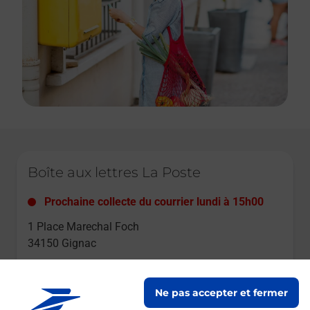
Le lien s'ouvre dans un nouvel onglet
Boîte aux lettres La Poste
Prochaine collecte du courrier
lundi
à
15h00
1 Place Marechal Foch
34150
Gignac
Itinéraire
Ne pas accepter et fermer