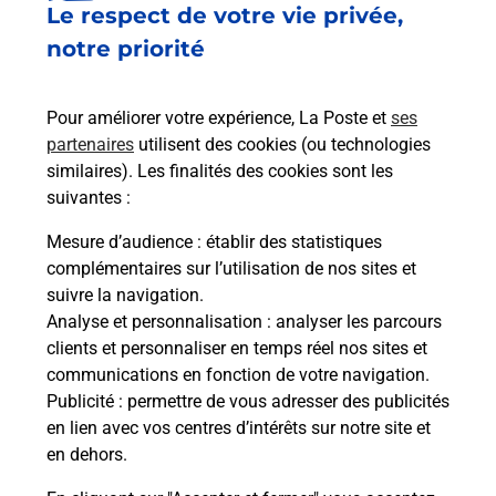
Le respect de votre vie privée,
Le lien s'ouvre dans un nouvel onglet
Boîte aux lettres La Poste
notre priorité
Prochaine collecte du courrier
lundi
à
09h00
Pour améliorer votre expérience, La Poste et
ses
Place De La Victoire
partenaires
utilisent des cookies (ou technologies
34150
Gignac
similaires). Les finalités des cookies sont les
suivantes :
Itinéraire
Mesure d’audience
: établir des statistiques
complémentaires sur l’utilisation de nos sites et
Le lien s'ouvre dans un nouvel onglet
suivre la navigation.
Boîte aux lettres La Poste
Analyse et personnalisation
: analyser les parcours
Prochaine collecte du courrier
lundi
à
09h00
clients et personnaliser en temps réel nos sites et
communications en fonction de votre navigation.
Route De Pezenas
Publicité
: permettre de vous adresser des publicités
34150
Gignac
en lien avec vos centres d’intérêts sur notre site et
en dehors.
Itinéraire