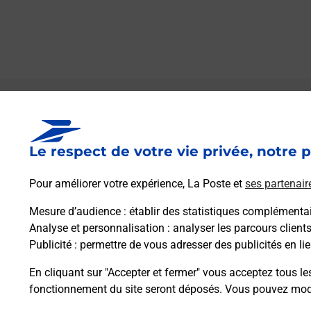
Le lien s'ouvre dans un nouvel onglet
Boîte aux lettres La Poste
Le respect de votre vie privée, notre p
Prochaine collecte du courrier
lundi
à
09h00
10 Chemin Du Cros
Pour améliorer votre expérience, La Poste et
ses partenair
34160
Garrigues
Mesure d’audience
: établir des statistiques complémentair
Analyse et personnalisation
: analyser les parcours client
Itinéraire
Publicité
: permettre de vous adresser des publicités en lie
En cliquant sur "Accepter et fermer" vous acceptez tous le
fonctionnement du site seront déposés. Vous pouvez modi