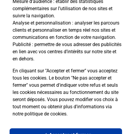
Mesure d’audience
: établir des statistiques
complémentaires sur l’utilisation de nos sites et
Le lien s'ouvre dans un nouvel onglet
suivre la navigation.
Boîte aux Lettres La Poste
Analyse et personnalisation
: analyser les parcours
Prochaine collecte du courrier
lundi
à
11h00
clients et personnaliser en temps réel nos sites et
communications en fonction de votre navigation.
4 Rue Des Saignes
Publicité
: permettre de vous adresser des publicités
34460
Cessenon Sur Orb
en lien avec vos centres d’intérêts sur notre site et
en dehors.
Itinéraire
En cliquant sur "Accepter et fermer" vous acceptez
tous les cookies. Le bouton "Ne pas accepter et
fermer" vous permet d'indiquer votre refus et seuls
Localiser
Liste Boîtes aux lettres
Hérault
Cessenon Sur Orb
les cookies nécessaires au fonctionnement du site
seront déposés. Vous pouvez modifier vos choix à
tout moment ou obtenir plus d'informations via
notre politique de cookies
.
Plan du site