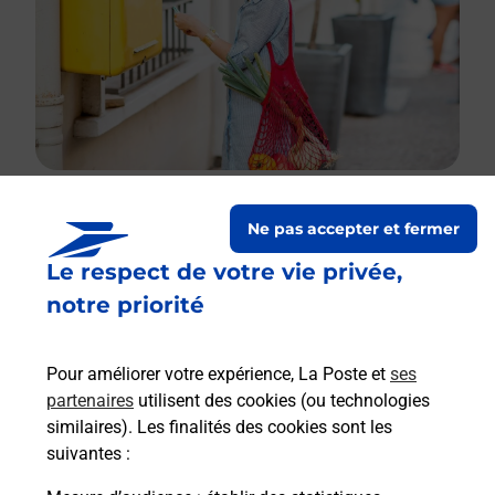
Ne pas accepter et fermer
Le lien s'ouvre dans un nouvel onglet
Le respect de votre vie privée,
Boîte aux lettres La Poste
notre priorité
Prochaine collecte du courrier
samedi
à
09h00
Grand Rue
Pour améliorer votre expérience, La Poste et
ses
34260
Ceilhes Et Rocozels
partenaires
utilisent des cookies (ou technologies
similaires). Les finalités des cookies sont les
Itinéraire
suivantes :