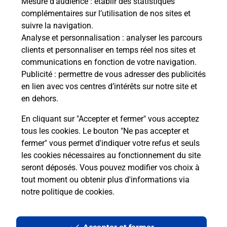
Mesure d’audience
: établir des statistiques
Le lien s'ouvre dans un nouvel onglet
complémentaires sur l’utilisation de nos sites et
Boîte aux lettres La Poste
suivre la navigation.
Analyse et personnalisation
: analyser les parcours
Prochaine collecte du courrier
samedi
à
09h00
clients et personnaliser en temps réel nos sites et
Hameau De Rocozels
communications en fonction de votre navigation.
34260
Ceilhes Et Rocozels
Publicité
: permettre de vous adresser des publicités
en lien avec vos centres d’intérêts sur notre site et
Itinéraire
en dehors.
En cliquant sur "Accepter et fermer" vous acceptez
tous les cookies. Le bouton "Ne pas accepter et
Localiser
Liste Boîtes aux lettres
Hérault
fermer" vous permet d'indiquer votre refus et seuls
Ceilhes Et Rocozels
les cookies nécessaires au fonctionnement du site
seront déposés. Vous pouvez modifier vos choix à
tout moment ou obtenir plus d'informations via
notre politique de cookies
.
Plan du site
Accessibilité : partiellement conforme