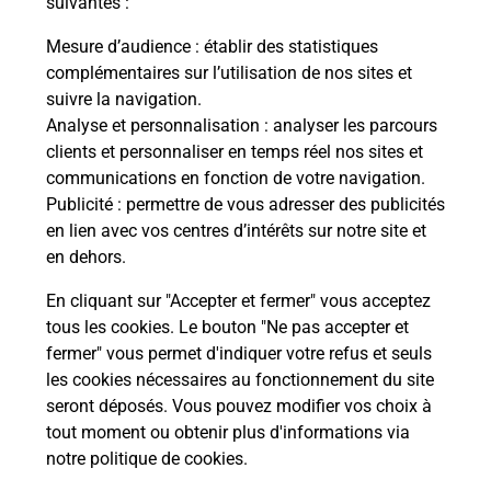
suivantes :
Mesure d’audience
: établir des statistiques
Le lien s'ouvre dans un nouvel onglet
complémentaires sur l’utilisation de nos sites et
Boîte aux Lettres La Poste
suivre la navigation.
Analyse et personnalisation
: analyser les parcours
Collecte du courrier aujourd'hui à
09h00
clients et personnaliser en temps réel nos sites et
Place Aristide Briand
communications en fonction de votre navigation.
34370
Cazouls Les Beziers
Publicité
: permettre de vous adresser des publicités
en lien avec vos centres d’intérêts sur notre site et
Itinéraire
en dehors.
En cliquant sur "Accepter et fermer" vous acceptez
tous les cookies. Le bouton "Ne pas accepter et
Localiser
Liste Boîtes aux lettres
Hérault
fermer" vous permet d'indiquer votre refus et seuls
Cazouls Les Beziers
les cookies nécessaires au fonctionnement du site
seront déposés. Vous pouvez modifier vos choix à
tout moment ou obtenir plus d'informations via
notre politique de cookies
.
Plan du site