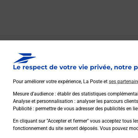
Le lien s'ouvre dans un nouvel onglet
Boîte aux Lettres La Poste
Le respect de votre vie privée, notre p
Prochaine collecte du courrier
vendredi
à
09h00
Pour améliorer votre expérience, La Poste et
ses partenair
10 Place Du Four
34160
Campagne
Mesure d’audience
: établir des statistiques complémentair
Analyse et personnalisation
: analyser les parcours client
Publicité
: permettre de vous adresser des publicités en lie
Itinéraire
En cliquant sur "Accepter et fermer" vous acceptez tous le
fonctionnement du site seront déposés. Vous pouvez modi