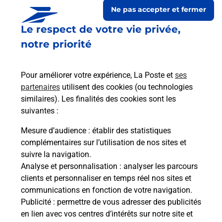
Ne pas accepter et fermer
Le respect de votre vie privée,
notre priorité
Pour améliorer votre expérience, La Poste et
ses
partenaires
utilisent des cookies (ou technologies
similaires). Les finalités des cookies sont les
suivantes :
Le lien s'ouvre dans un nouvel onglet
Boîte aux lettres La Poste
Mesure d’audience
: établir des statistiques
complémentaires sur l’utilisation de nos sites et
Prochaine collecte du courrier
lundi
à
09h00
suivre la navigation.
14 Rue De La Benovie
Analyse et personnalisation
: analyser les parcours
34160
Buzignargues
clients et personnaliser en temps réel nos sites et
communications en fonction de votre navigation.
Itinéraire
Publicité
: permettre de vous adresser des publicités
en lien avec vos centres d’intérêts sur notre site et