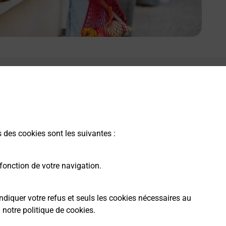
e lien s'ouvre dans un nouvel onglet
Boîte aux lettres La Poste
Collecte du courrier aujourd'hui à
09h00
Chemin Des Esparrieres
s des cookies sont les suivantes :
34140
Bouzigues
fonction de votre navigation.
Itinéraire
ndiquer votre refus et seuls les cookies nécessaires au
a
notre politique de cookies
.