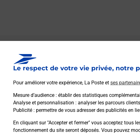
Le lien s'ouvre dans un nouvel onglet
Boîte aux lettres La Poste
Le respect de votre vie privée, notre p
Collecte du courrier aujourd'hui à
09h00
1 Rue Du Port
Pour améliorer votre expérience, La Poste et
ses partenair
34140
Bouzigues
Mesure d’audience
: établir des statistiques complémentair
Analyse et personnalisation
: analyser les parcours client
Itinéraire
Publicité
: permettre de vous adresser des publicités en lie
En cliquant sur "Accepter et fermer" vous acceptez tous le
fonctionnement du site seront déposés. Vous pouvez modi