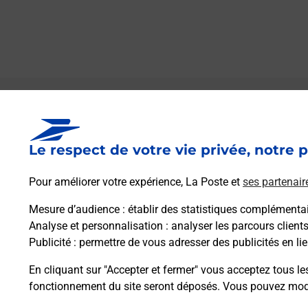
Le lien s'ouvre dans un nouvel onglet
Boîte aux lettres La Poste
Le respect de votre vie privée, notre p
Collecte du courrier aujourd'hui à
09h00
Avenue De Montpellier
Pour améliorer votre expérience, La Poste et
ses partenair
34540
Balaruc Le Vieux
Mesure d’audience
: établir des statistiques complémentair
Analyse et personnalisation
: analyser les parcours client
Itinéraire
Publicité
: permettre de vous adresser des publicités en lie
En cliquant sur "Accepter et fermer" vous acceptez tous le
fonctionnement du site seront déposés. Vous pouvez modi