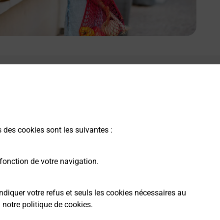
e lien s'ouvre dans un nouvel onglet
Boîte aux Lettres La Poste
Collecte du courrier aujourd'hui à
09h00
Place De La Mairie
s des cookies sont les suivantes :
34540
Balaruc Le Vieux
fonction de votre navigation.
Itinéraire
ndiquer votre refus et seuls les cookies nécessaires au
a
notre politique de cookies
.