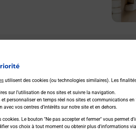
Le lien s'ouvre dans un nouvel onglet
L
Boîte aux lettres La Poste
riorité
Collecte du courrier aujourd'hui à
09h00
Route De Sete
es
utilisent des cookies (ou technologies similaires). Les finalité
34540
Balaruc Le Vieux
es sur l’utilisation de nos sites et suivre la navigation.
s et personnaliser en temps réel nos sites et communications en 
Itinéraire
n avec vos centres d’intérêts sur notre site et en dehors.
s cookies. Le bouton "Ne pas accepter et fermer" vous permet d'i
fier vos choix à tout moment ou obtenir plus d'informations vi