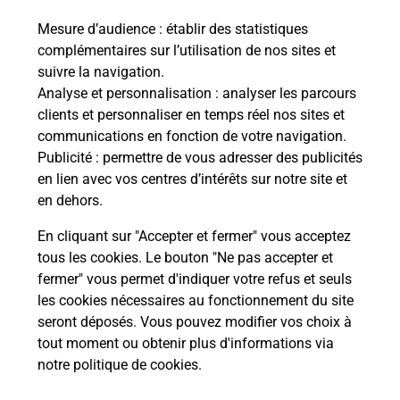
Mesure d’audience
: établir des statistiques
Le lien s'ouvre dans un nouvel onglet
complémentaires sur l’utilisation de nos sites et
Boîte aux lettres La Poste
suivre la navigation.
Prochaine collecte du courrier
vendredi
à
Analyse et personnalisation
: analyser les parcours
09h00
clients et personnaliser en temps réel nos sites et
communications en fonction de votre navigation.
Place Du Mas Arnaud
Publicité
: permettre de vous adresser des publicités
34230
Aumelas
en lien avec vos centres d’intérêts sur notre site et
en dehors.
Itinéraire
En cliquant sur "Accepter et fermer" vous acceptez
tous les cookies. Le bouton "Ne pas accepter et
fermer" vous permet d'indiquer votre refus et seuls
Localiser
Liste Boîtes aux lettres
Hérault
Aumelas
les cookies nécessaires au fonctionnement du site
seront déposés. Vous pouvez modifier vos choix à
tout moment ou obtenir plus d'informations via
notre politique de cookies
.
Plan du site