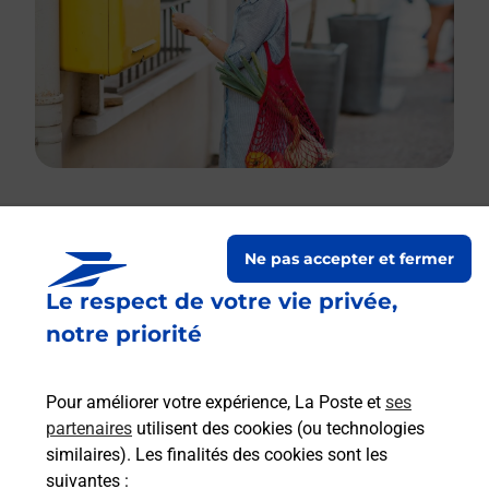
Le lien s'ouvre dans un nouvel onglet
Ne pas accepter et fermer
Boîte aux lettres La Poste
Le respect de votre vie privée,
Prochaine collecte du courrier
vendredi
à
notre priorité
09h00
Place De L Eglise
Pour améliorer votre expérience, La Poste et
ses
34230
Aumelas
partenaires
utilisent des cookies (ou technologies
similaires). Les finalités des cookies sont les
Itinéraire
suivantes :