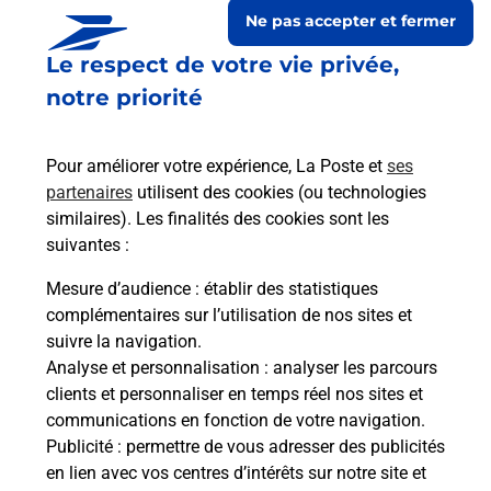
Ne pas accepter et fermer
Le respect de votre vie privée,
notre priorité
Pour améliorer votre expérience, La Poste et
ses
partenaires
utilisent des cookies (ou technologies
similaires). Les finalités des cookies sont les
suivantes :
Le lien s'ouvre dans un nouvel onglet
Boîte aux lettres La Poste
Mesure d’audience
: établir des statistiques
complémentaires sur l’utilisation de nos sites et
Prochaine collecte du courrier
samedi
à
09h00
suivre la navigation.
Le Village
Analyse et personnalisation
: analyser les parcours
34190
Agones
clients et personnaliser en temps réel nos sites et
communications en fonction de votre navigation.
Itinéraire
Publicité
: permettre de vous adresser des publicités
en lien avec vos centres d’intérêts sur notre site et