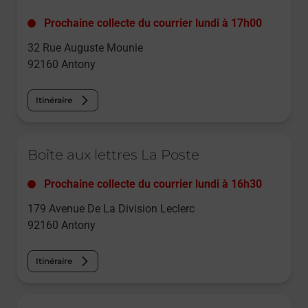
Prochaine collecte du courrier
lundi
à
17h00
32 Rue Auguste Mounie
92160
Antony
Itinéraire
Le lien s'ouvre dans un nouvel onglet
Boîte aux lettres La Poste
Prochaine collecte du courrier
lundi
à
16h30
179 Avenue De La Division Leclerc
92160
Antony
Itinéraire
Le lien s'ouvre dans un nouvel onglet