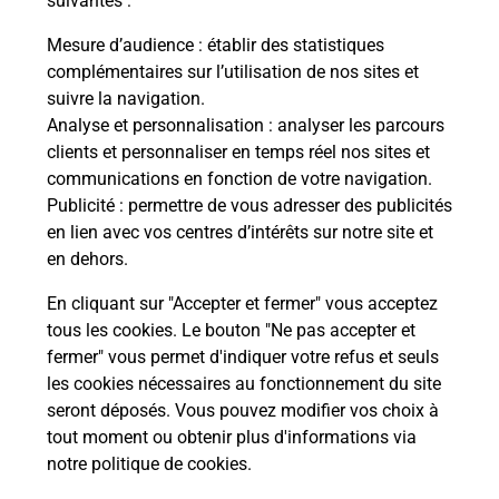
suivantes :
Itinéraire
Mesure d’audience
: établir des statistiques
complémentaires sur l’utilisation de nos sites et
Le lien s'ouvre dans un nouvel onglet
suivre la navigation.
Boîte aux Lettres La Poste
Analyse et personnalisation
: analyser les parcours
Prochaine collecte du courrier
lundi
à
13h00
clients et personnaliser en temps réel nos sites et
communications en fonction de votre navigation.
97 Avenue Saint Exupery
Publicité
: permettre de vous adresser des publicités
92160
Antony
en lien avec vos centres d’intérêts sur notre site et
en dehors.
Itinéraire
En cliquant sur "Accepter et fermer" vous acceptez
tous les cookies. Le bouton "Ne pas accepter et
fermer" vous permet d'indiquer votre refus et seuls
Localiser
Liste Boîtes aux lettres
Hauts-de-Seine
Antony
les cookies nécessaires au fonctionnement du site
seront déposés. Vous pouvez modifier vos choix à
tout moment ou obtenir plus d'informations via
notre politique de cookies
.
Plan du site