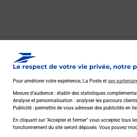
Le lien s'ouvre dans un nouvel onglet
Boîte aux Lettres La Poste
Le respect de votre vie privée, notre p
Prochaine collecte du courrier
lundi
à
09h00
Route De Saint Savin
Pour améliorer votre expérience, La Poste et
ses partenair
65400
Uz
Mesure d’audience
: établir des statistiques complémentair
Analyse et personnalisation
: analyser les parcours client
Itinéraire
Publicité
: permettre de vous adresser des publicités en lie
En cliquant sur "Accepter et fermer" vous acceptez tous le
fonctionnement du site seront déposés. Vous pouvez modi