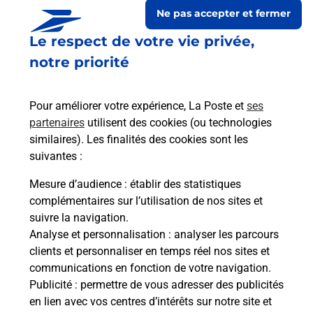
Ne pas accepter et fermer
Le respect de votre vie privée,
notre priorité
Pour améliorer votre expérience, La Poste et
ses
partenaires
utilisent des cookies (ou technologies
similaires). Les finalités des cookies sont les
suivantes :
Le lien s'ouvre dans un nouvel onglet
Boîte aux lettres La Poste
Mesure d’audience
: établir des statistiques
complémentaires sur l’utilisation de nos sites et
Prochaine collecte du courrier
lundi
à
09h00
suivre la navigation.
Rue De La Fontaine
Analyse et personnalisation
: analyser les parcours
65370
Troubat
clients et personnaliser en temps réel nos sites et
communications en fonction de votre navigation.
Itinéraire
Publicité
: permettre de vous adresser des publicités
en lien avec vos centres d’intérêts sur notre site et