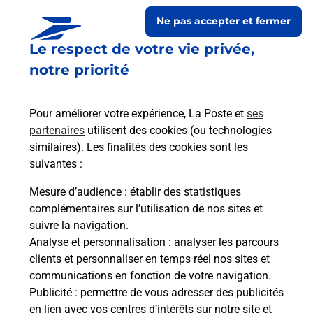
Ne pas accepter et fermer
Le respect de votre vie privée,
notre priorité
Pour améliorer votre expérience, La Poste et
ses
partenaires
utilisent des cookies (ou technologies
similaires). Les finalités des cookies sont les
Le lien s'ouvre dans un nouvel onglet
suivantes :
Boîte aux lettres La Poste
Mesure d’audience
: établir des statistiques
Collecte du courrier aujourd'hui à
09h00
complémentaires sur l’utilisation de nos sites et
suivre la navigation.
1 Place De La Mairie
Analyse et personnalisation
: analyser les parcours
65190
Peyraube
clients et personnaliser en temps réel nos sites et
communications en fonction de votre navigation.
Itinéraire
Publicité
: permettre de vous adresser des publicités
en lien avec vos centres d’intérêts sur notre site et