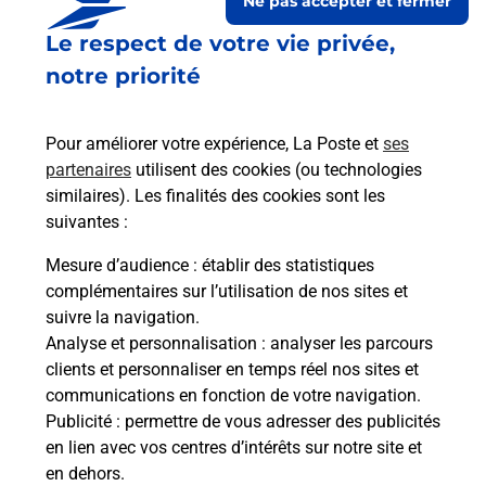
Ne pas accepter et fermer
Le respect de votre vie privée,
notre priorité
Pour améliorer votre expérience, La Poste et
ses
partenaires
utilisent des cookies (ou technologies
similaires). Les finalités des cookies sont les
Le lien s'ouvre dans un nouvel onglet
suivantes :
Boîte aux lettres La Poste
Mesure d’audience
: établir des statistiques
Prochaine collecte du courrier
lundi
à
09h00
complémentaires sur l’utilisation de nos sites et
suivre la navigation.
2 Route De Ponson
Analyse et personnalisation
: analyser les parcours
65320
Oroix
clients et personnaliser en temps réel nos sites et
communications en fonction de votre navigation.
Itinéraire
Publicité
: permettre de vous adresser des publicités
en lien avec vos centres d’intérêts sur notre site et
en dehors.