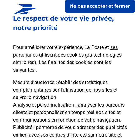
Ne pas accepter et fermer
Le respect de votre vie privée,
notre priorité
Pour améliorer votre expérience, La Poste et
ses
partenaires
utilisent des cookies (ou technologies
similaires). Les finalités des cookies sont les
suivantes :
Le lien s'ouvre dans un nouvel onglet
Boîte aux lettres La Poste
Mesure d’audience
: établir des statistiques
complémentaires sur l’utilisation de nos sites et
Prochaine collecte du courrier
lundi
à
09h00
suivre la navigation.
6 Route Du Village
Analyse et personnalisation
: analyser les parcours
65230
Organ
clients et personnaliser en temps réel nos sites et
communications en fonction de votre navigation.
Itinéraire
Publicité
: permettre de vous adresser des publicités
en lien avec vos centres d’intérêts sur notre site et