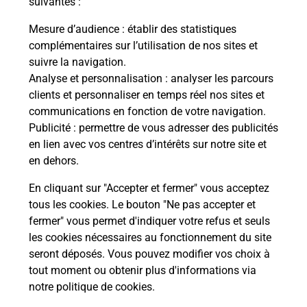
suivantes :
Mesure d’audience
: établir des statistiques
Le lien s'ouvre dans un nouvel onglet
complémentaires sur l’utilisation de nos sites et
Boîte aux Lettres La Poste
suivre la navigation.
Analyse et personnalisation
: analyser les parcours
Prochaine collecte du courrier
samedi
à
09h00
clients et personnaliser en temps réel nos sites et
1 Place De La Mairie
communications en fonction de votre navigation.
65370
Loures Barousse
Publicité
: permettre de vous adresser des publicités
en lien avec vos centres d’intérêts sur notre site et
Itinéraire
en dehors.
En cliquant sur "Accepter et fermer" vous acceptez
tous les cookies. Le bouton "Ne pas accepter et
Localiser
Liste Boîtes aux lettres
Hautes-Pyrénées
fermer" vous permet d'indiquer votre refus et seuls
Loures Barousse
les cookies nécessaires au fonctionnement du site
seront déposés. Vous pouvez modifier vos choix à
tout moment ou obtenir plus d'informations via
notre politique de cookies
.
Plan du site